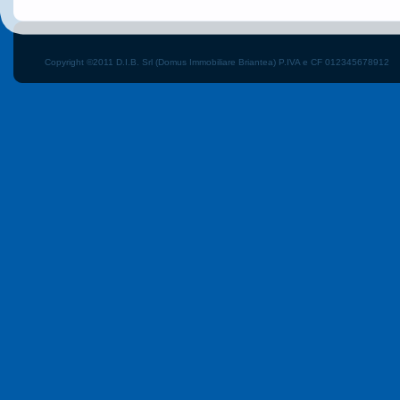
Copyright ©2011 D.I.B. Srl (Domus Immobiliare Briantea) P.IVA e CF 012345678912