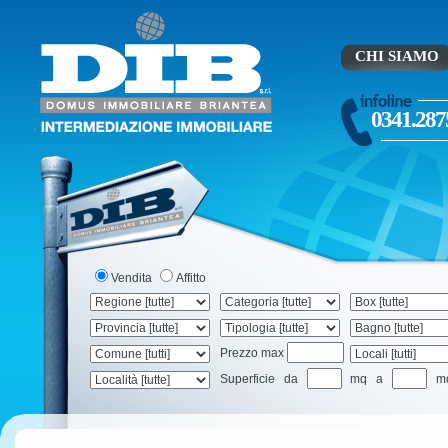
CHI SIAMO
0341.287
Vendita
Affitto
Prezzo max
Superficie da
mq a
m